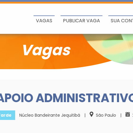
VAGAS
PUBLICAR VAGA
SUA CON
Vagas
APOIO ADMINISTRATIV
arde
Núcleo Bandeirante Jequitibá
|
São Paulo
|